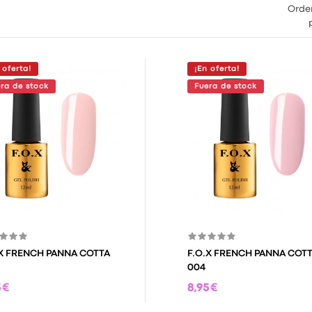
Orde
 oferta!
¡En oferta!
ra de stock
Fuera de stock
.X FRENCH PANNA COTTA
F.O.X FRENCH PANNA COT
004
 €
8,95 €