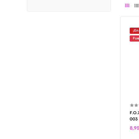
¡En
Fue
F.O
003
8,95