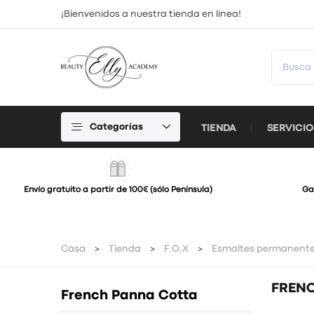
¡Bienvenidos a nuestra tienda en línea!
Categorías
TIENDA
SERVICIO
Envío gratuito a partir de 100€ (sólo Península)
Ga
Casa
Tienda
F.O.X
Esmaltes permanent
FREN
French Panna Cotta