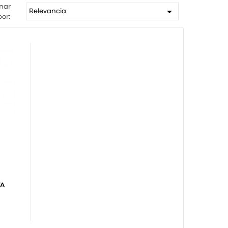
nar

Relevancia
por:
TA