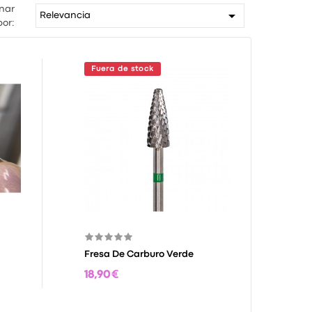
nar

Relevancia
por:
Fuera de stock
Fresa De Carburo Verde
18,90 €