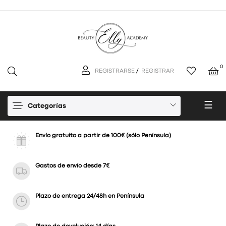
0
REGISTRARSE
/
REGISTRAR
Nav
☰
Categorías
de
pal
Envío gratuito a partir de 100€ (sólo Península)
Gastos de envío desde 7€
Plazo de entrega 24/48h en Península