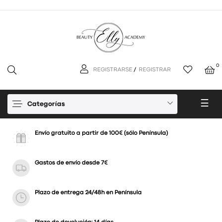
0
REGISTRARSE
/
REGISTRAR
Nav
☰
Categorías
de
pal
Envío gratuito a partir de 100€ (sólo Península)
Gastos de envío desde 7€
Plazo de entrega 24/48h en Península