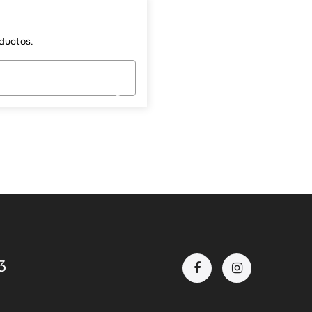
ductos.
3