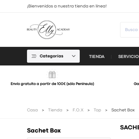
¡Bienvenidos a nuestra tienda en línea!
Categorías
TIENDA
SERVICIO
Envío gratuito a partir de 100€ (sólo Península)
Ga
Casa
Tienda
F.O.X
Top
Sachet Box
SACH
Sachet Box