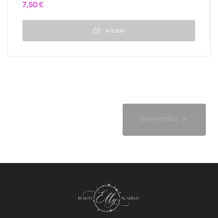
7,50 €
Añadir

Volver arriba