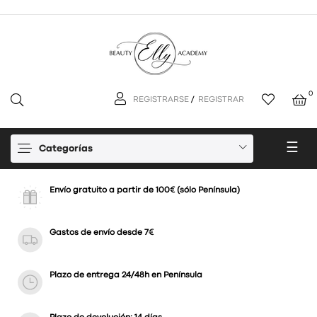
0
REGISTRARSE
/
REGISTRAR
Nav
☰
Categorías
de
pal
Envío gratuito a partir de 100€ (sólo Península)
Gastos de envío desde 7€
Plazo de entrega 24/48h en Península