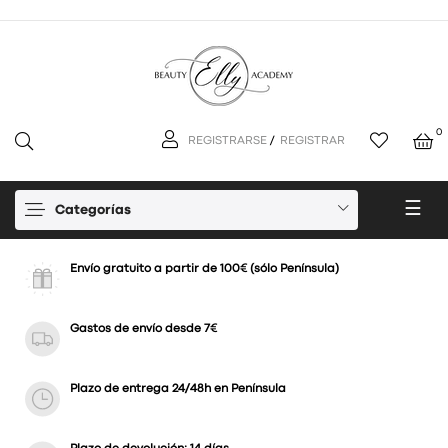
0
REGISTRARSE
/
REGISTRAR
Nav
☰
Categorías
de
pal
Envío gratuito a partir de 100€ (sólo Península)
Gastos de envío desde 7€
Plazo de entrega 24/48h en Península