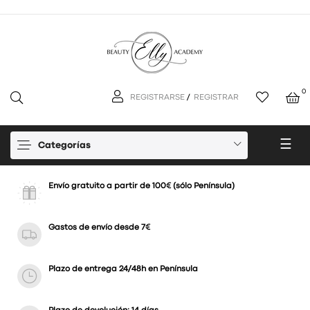
0
REGISTRARSE
/
REGISTRAR
Nav
☰
Categorías
de
pal
Envío gratuito a partir de 100€ (sólo Península)
Gastos de envío desde 7€
Plazo de entrega 24/48h en Península